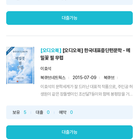
대출가능
[오디오북]
[오디오북] 한국대표중단편문학 - 메
밀꽃 필 무렵
이효석
북큐브네트웍스
2015-07-09
북큐브
이효석의 문학세계가 잘 드러난 대표적 작품으로, 주인공 허
생원이 같은 장돌뱅이인 조선달?동이와 함께 봉평장을 거두
고 ...
보유
5
대출
0
예약
0
대출가능