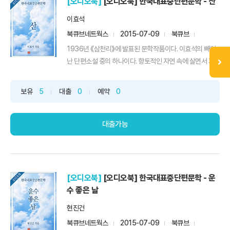
[오디오북]
[오디오북] 한국대표중단편문학 - 산
이효석
북큐브네트웍스
2015-07-09
북큐브
1936년 《삼천리》에 발표된 문학작품이다. 이효석의 빼어
난 단편소설 중의 하나이다. 향토적인 자연 속에 살면서 자
연...
보유
5
대출
0
예약
0
대출가능
[오디오북]
[오디오북] 한국대표중단편문학 - 운
수 좋은 날
현진건
북큐브네트웍스
2015-07-09
북큐브