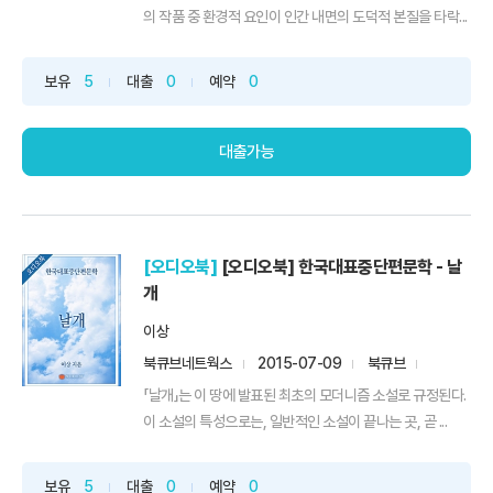
의 작품 중 환경적 요인이 인간 내면의 도덕적 본질을 타락...
보유
5
대출
0
예약
0
대출가능
[오디오북]
[오디오북] 한국대표중단편문학 - 날
개
이상
북큐브네트웍스
2015-07-09
북큐브
「날개」는 이 땅에 발표된 최초의 모더니즘 소설로 규정된다.
이 소설의 특성으로는, 일반적인 소설이 끝나는 곳, 곧 ...
보유
5
대출
0
예약
0