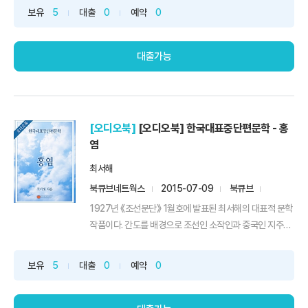
보유
5
대출
0
예약
0
대출가능
[오디오북]
[오디오북] 한국대표중단편문학 - 홍
염
최서해
북큐브네트웍스
2015-07-09
북큐브
1927년 《조선문단》 1월호에 발표된 최서해의 대표적 문학
작품이다. 간도를 배경으로 조선인 소작인과 중국인 지주
사...
보유
5
대출
0
예약
0