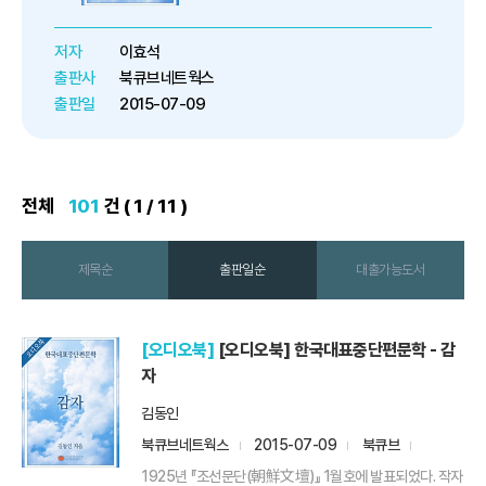
과의 교감으로 행
생활 속에서 동화
저자
안국선
제도, 풍습, 습
출판사
북큐브네트웍스
웃사이더에 존재
출판일
2015-04-14
전체
101
건 ( 1 / 11 )
제목순
출판일순
대출가능도서
[오디오북]
[오디오북] 한국대표중단편문학 - 감
자
김동인
북큐브네트웍스
2015-07-09
북큐브
1925년 『조선문단(朝鮮文壇)』 1월호에 발표되었다. 작자