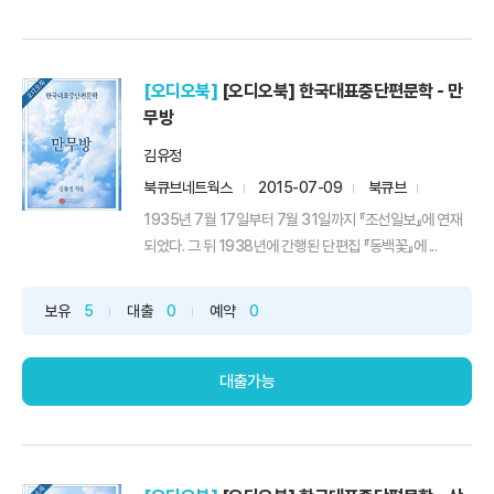
[오디오북]
[오디오북] 한국대표중단편문학 - 만
무방
김유정
북큐브네트웍스
2015-07-09
북큐브
1935년 7월 17일부터 7월 31일까지 『조선일보』에 연재
되었다. 그 뒤 1938년에 간행된 단편집 『동백꽃』에 ...
보유
5
대출
0
예약
0
대출가능