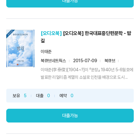
대출가능
[오디오북]
[오디오북] 한국대표중단편문학 - 밤
길
이태준
북큐브네트웍스
2015-07-09
북큐브
이태준(李泰俊)[1904~?]이 『문장』 1940년 5-6월호에
발표한 리얼리즘 계열의 소설로 인천을 배경으로 도시 ...
보유
5
대출
0
예약
0
대출가능