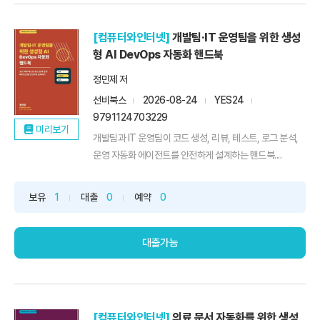
[컴퓨터와인터넷]
개발팀·IT 운영팀을 위한 생성
형 AI DevOps 자동화 핸드북
정민제 저
선비북스
2026-08-24
YES24
9791124703229
미리보기
개발팀과 IT 운영팀이 코드 생성, 리뷰, 테스트, 로그 분석,
운영 자동화 에이전트를 안전하게 설계하는 핸드북....
보유
1
대출
0
예약
0
대출가능
[컴퓨터와인터넷]
의료 문서 자동화를 위한 생성