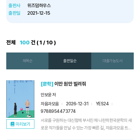
거짓
계 2차 대
출판사
알에이치코리아
..
출판일
2014-05-19
전체
100
건 ( 1 / 10 )
제목순
출판일순
대출가능도서
[문학]
이만 원만 빌려줘
안보윤 저
자음과모음
2026-12-31
YES24
9788954473774
서로를 구원하는 대신함께 부서진 채 나란히한국문학의 새
미리보기
로운 작가들을 만날 수 있는 가장 빠른 길, 자음과모음 트리
플 ...