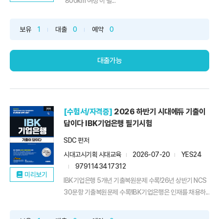
'800km 여정'이 펼...
보유
1
대출
0
예약
0
대출가능
[수험서/자격증]
2026 하반기 시대에듀 기출이
답이다 IBK기업은행 필기시험
SDC 편저
시대고시기획 시대교육
2026-07-20
YES24
9791143417312
미리보기
IBK기업은행 5개년 기출복원문제 수록!26년 상반기 NCS
30문항 기출복원문제 수록!IBK기업은행은 인재를 채용하...