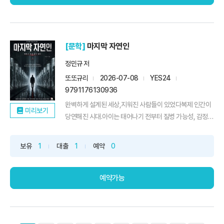
[문학]
마지막 자연인
정민규 저
또또규리
2026-07-08
YES24
9791176130936
완벽하게 설계된 세상,지워진 사람들이 있었다복제 인간이
미리보기
당연해진 시대.아이는 태어나기 전부터 질병 가능성, 감정
안정...
보유
1
대출
1
예약
0
예약가능