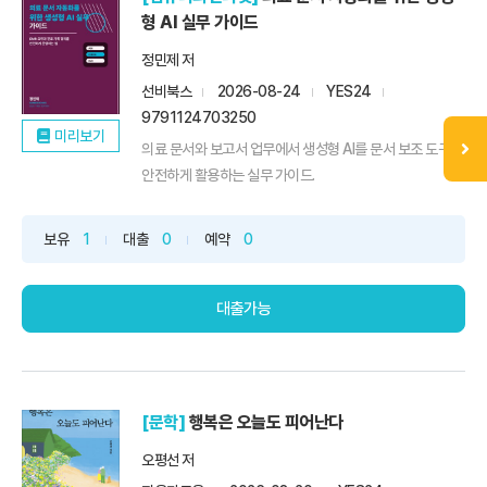
형 AI 실무 가이드
정민제 저
선비북스
2026-08-24
YES24
9791124703250
미리보기
의료 문서와 보고서 업무에서 생성형 AI를 문서 보조 도구로
안전하게 활용하는 실무 가이드.
보유
1
대출
0
예약
0
대출가능
[문학]
행복은 오늘도 피어난다
오평선 저