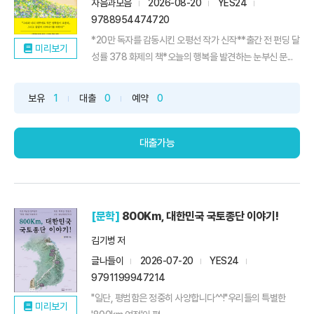
자음과모음
2026-08-20
YES24
9788954474720
*20만 독자를 감동시킨 오평선 작가 신작**출간 전 펀딩 달
미리보기
성률 378 화제의 책*오늘의 행복을 발견하는 눈부신 문...
보유
1
대출
0
예약
0
대출가능
[문학]
800Km, 대한민국 국토종단 이야기!
김기병 저
글나들이
2026-07-20
YES24
9791199947214
"일단, 평범함은 정중히 사양합니다^^!"우리들의 특별한
미리보기