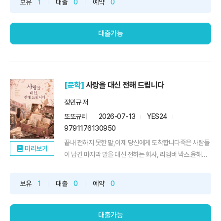
보유
1
대출
0
예약
0
대출가능
[문학]
사랑을 대신 전해 드립니다
정민규 저
또또규리
2026-07-13
YES24
9791176130950
끝내 전하지 못한 말,이제 당신에게 도착합니다죽은 사람들
미리보기
이 남긴 마지막 말을 대신 전하는 회사, 리멤버 박스.윤해린
은...
보유
1
대출
0
예약
0
대출가능