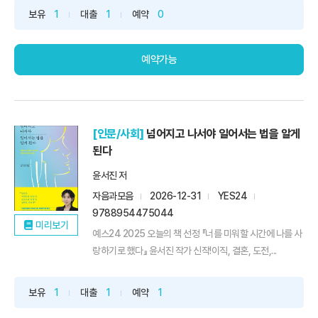
보유
1
대출
1
예약
0
예약가능
[인문/사회]
넘어지고 나서야 일어서는 법을 알게
된다
윤서진 저
자음과모음
2026-12-31
YES24
9788954475044
미리보기
예스24 2025 오늘의 책 선정 『너를 미워할 시간에 나를 사
랑하기로 했다』 윤서진 작가 신작!이직, 결혼, 도전,...
보유
1
대출
1
예약
1