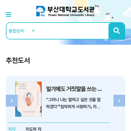
추천도서
일기에도 거짓말을 쓰는 사람
척하는 삶(A Gesture Life)
 말
≪척하는 삶≫은 이창래가 1999
차도
년에 발표한 두 번째 장편소설로,
적인
아니스필드-볼프 도서상을 비롯한
떠오
미 문단의 4개 주요 문학상을 수상
집이
하였다. 한국계 일본인이었으나 세
저자
이창래