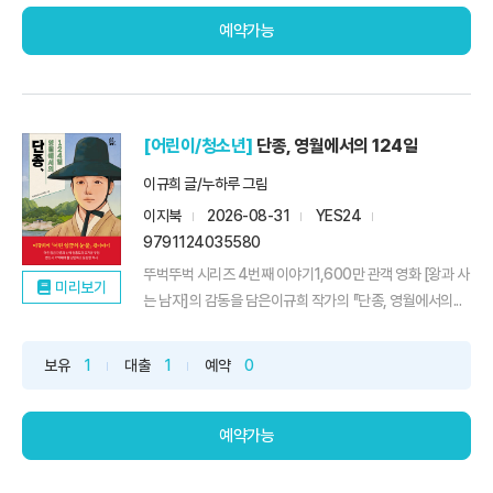
예약가능
[어린이/청소년]
단종, 영월에서의 124일
이규희 글/누하루 그림
이지북
2026-08-31
YES24
9791124035580
뚜벅뚜벅 시리즈 4번째 이야기1,600만 관객 영화 [왕과 사
미리보기
는 남자]의 감동을 담은이규희 작가의 『단종, 영월에서의...
보유
1
대출
1
예약
0
예약가능